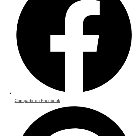
new
window
Compartir en Facebook
Opens
in
a
new