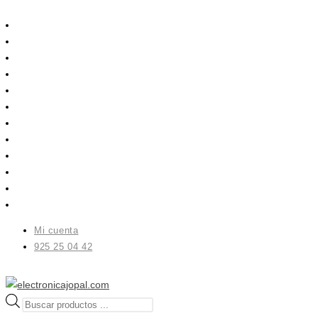
Ir
al
contenido
Mi cuenta
925 25 04 42
Búsqueda