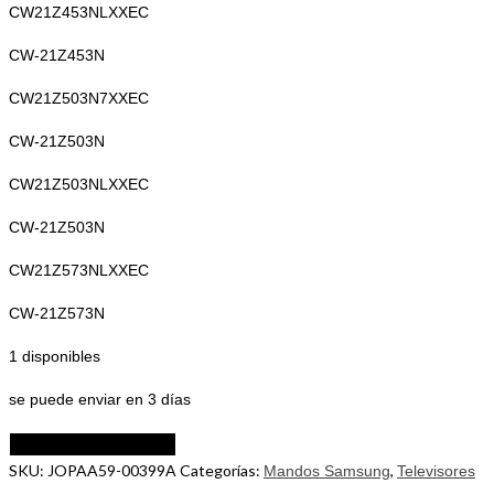
CW21Z453NLXXEC
CW-21Z453N
CW21Z503N7XXEC
CW-21Z503N
CW21Z503NLXXEC
CW-21Z503N
CW21Z573NLXXEC
CW-21Z573N
1 disponibles
se puede enviar en 3 días
Mando
AÑADIR AL CARRITO
a
SKU:
JOPAA59-00399A
Categorías:
,
Mandos Samsung
Televisores