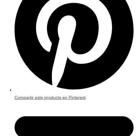
window
Compartir este producto en Pinterest
Opens
in
a
new
window