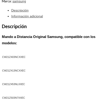
distancia
Marca:
samsung
Tv
Descripción
Samsung
Información adicional
cantidad
Descripción
Mando a Distancia Original Samsung, compatible con los
modelos:
CW21Z403NCXXEC
CW21Z413NCXXEC
CW21Z453NLXXEC
CW21Z503N7XXEC