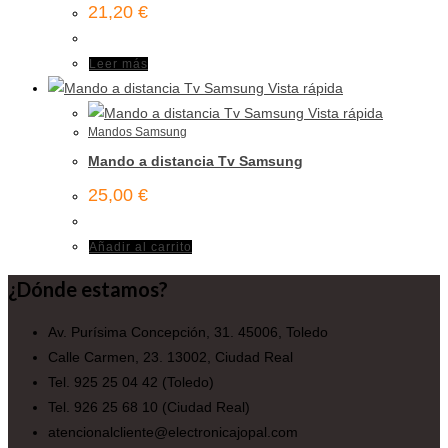
21,20
€
Leer más
Vista rápida
Vista rápida
Mandos Samsung
Mando a distancia Tv Samsung
25,00
€
Añadir al carrito
¿Dónde estamos?
Av. Purísima Concepción, 31. 45006, Toledo
Calle Carmen, 23. 13002, Ciudad Real
Tel. 925 25 04 42 (Toledo)
Tel. 926 25 68 10 (Ciudad Real)
atencionalcliente@electronicajopal.com