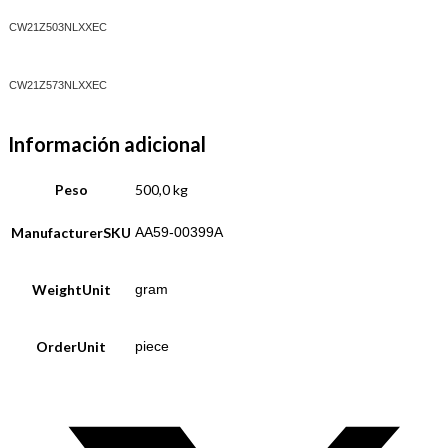
CW21Z503NLXXEC
CW21Z573NLXXEC
Información adicional
Peso
500,0 kg
ManufacturerSKU
AA59-00399A
WeightUnit
gram
OrderUnit
piece
Opens
in