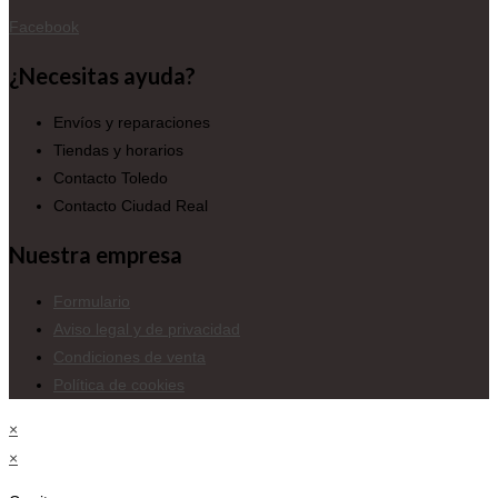
Facebook
¿Necesitas ayuda?
Envíos y reparaciones
Tiendas y horarios
Contacto Toledo
Contacto Ciudad Real
Nuestra empresa
Formulario
Aviso legal y de privacidad
Condiciones de venta
Política de cookies
×
×